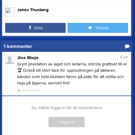
Johan Thunberg
Dela
Tweeta
1
kommentar
8 jan
Jina Warjo
Grym prestation av laget och ledarna, största grattiset till er
🏆
Också ett stort tack för uppslutningen på läktaren,
kändes som hela klubben fanns på plats för att stötta och
heja på tjejerna, oerhört fint!
Rapportera
Du måste logga in för att kommentera
Logga in