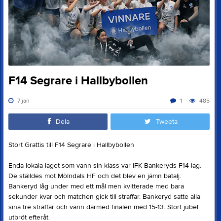
F14 Segrare i Hallbybollen
7 jan
1
485
Dela
Tweeta
Stort Grattis till F14 Segrare i Hallbybollen
Enda lokala laget som vann sin klass var IFK Bankeryds F14-lag.
De ställdes mot Mölndals HF och det blev en jämn batalj.
Bankeryd låg under med ett mål men kvitterade med bara
sekunder kvar och matchen gick till straffar. Bankeryd satte alla
sina tre straffar och vann därmed finalen med 15-13. Stort jubel
utbröt efteråt.