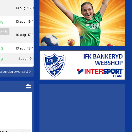
10 aug, 16:00
ng
10 aug, 16:45
uppåt)
10 aug, 17:45
ng
10 aug, 18:45
ng
11 aug, 19:15
alenderöversikt