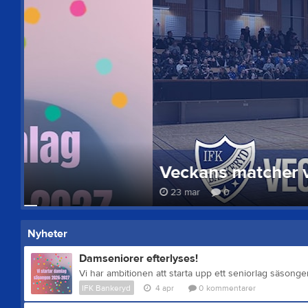
Damseniorer efterlyses!
4 apr
0
Nyheter
Damseniorer efterlyses!
IFK Bankeryd
4 apr
0
kommentarer