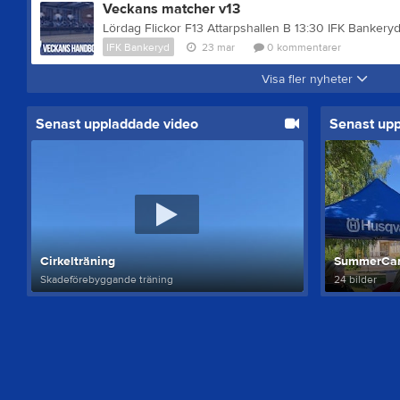
Veckans matcher v13
IFK Bankeryd
23 mar
0
kommentarer
Visa fler nyheter
Senast uppladdade video
Senast up
Cirkelträning
SummerCa
Skadeförebyggande träning
24 bilder