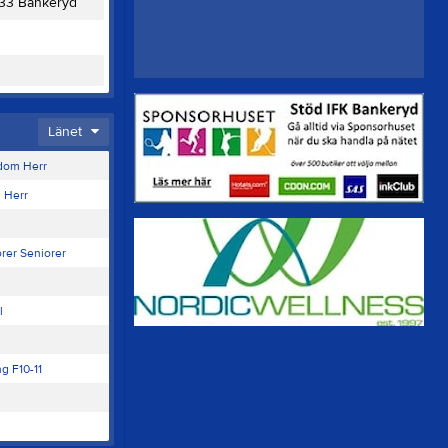
433 Bankeryd
Länet
dom Herr
 Herr
er Seniorer
l
g F10-11