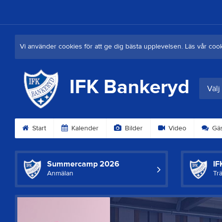
Vi använder cookies för att ge dig bästa upplevelsen. Läs vår coo
IFK Bankeryd
Välj
Start
Kalender
Bilder
Video
Gäs
Summercamp 2026
IF
Anmälan
Tr