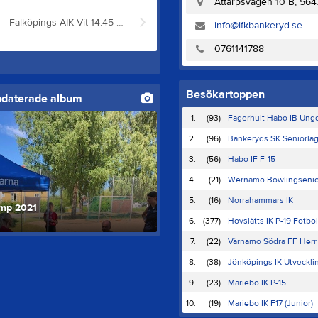
Attarpsvägen 10 B, 56
Lördag Flickor F13 Attarpshallen B 13:30 IFK Bankeryd - Falköpings AIK Vit 14:45 Falköpings AIK Vit - Falköpings AIK Röd 16:00 IFK Bankeryd - Falköpings AIK Röd Flickor F14 Attarpshallen B 17:30 IFK Bankeryd 1 - GF Kroppskultur 1 Söndag Flickor F16 Attarpshallen A 15:00 IFK Bankeryd 1 - BK Heid Röd Pojkar P19 Attarpshallen A 17:00 IFK Bankeryd - HK Varberg
info@ifkbankeryd.se
0761141788
Besökartoppen
pdaterade album
1.
(93)
Fagerhult Habo IB Ung
2.
(96)
Bankeryds SK Seniorlag
3.
(56)
Habo IF F-15
4.
(21)
Wernamo Bowlingsenior
5.
(16)
Norrahammars IK
mp 2021
6.
(377)
Hovslätts IK P-19 Fotbol
7.
(22)
Värnamo Södra FF Herr
8.
(38)
Jönköpings IK Utvecklin
9.
(23)
Mariebo IK P-15
10.
(19)
Mariebo IK F17 (Junior)