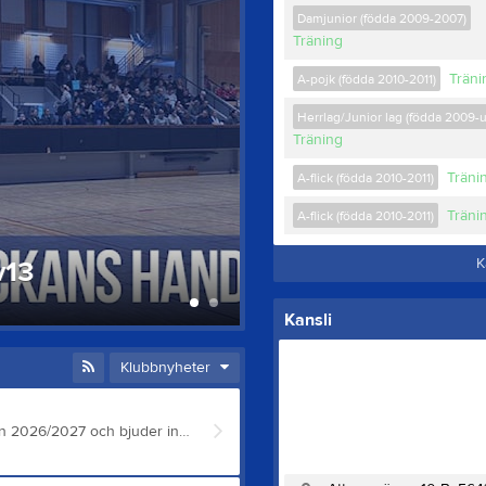
Damjunior (födda 2009-2007)
Träning
Träni
A-pojk (födda 2010-2011)
Herrlag/Junior lag (födda 2009-
Träning
Träni
A-flick (födda 2010-2011)
Träni
A-flick (födda 2010-2011)
K
Veckans matcher v13
23 mar
0
Kansli
Klubbnyheter
Vi har ambitionen att starta upp ett seniorlag säsongen 2026/2027 och bjuder in till spelarmöte i vår klubblokal (Attarpsvägen 10B, källaringång) mån 13 april kl 20. Vi informerar om kommande säsong och IFK Bankeryds vision för ett damlag. Anmäl dig via mail till johan@ifkbankeryd.se Vi bjuder på fika.