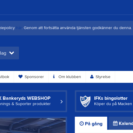
kiepolicy
här
. Genom att fortsätta använda tjänsten godkänner du denna.
 lag
tbok
Sponsorer
Om klubben
Styrelse
K Bankeryds WEBSHOP
IFKs bingolotter
änings & Suporter produkter
Köper du på Macken 
Kalend
På gång