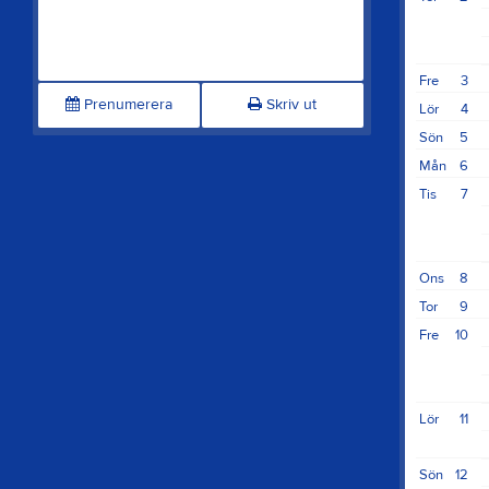
Fre
3
Prenumerera
Skriv ut
Lör
4
Sön
5
Mån
6
Tis
7
Ons
8
Tor
9
Fre
10
Lör
11
Sön
12