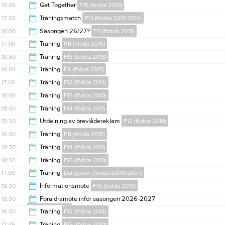
11:00
10:00
Get Together
F15 (födda 2010)
14:30
17:30
Träningsmatch
P13 (födda 2013-2014)
14:30
18:00
Säsongen 26/27?
F11 (födda 2015)
18:30
17:00
Träning
P11 (födda 2015)
18:00
18:30
Träning
F13 (födda 2013)
18:00
16:00
Träning
F9 (födda 2017)
20:00
17:00
Träning
F12 (födda 2014)
17:00
18:00
Träning
F15 (födda 2010)
18:00
18:00
Träning
F14 (födda 2011)
19:30
15:30
Utdelning av brevlådereklam
F12 (födda 2014)
20:00
16:00
Träning
F11 (födda 2015)
19:00
18:30
Träning
F14 (födda 2011)
17:00
18:30
Träning
F15 (födda 2010)
19:30
17:00
Träning
Damjunior (födda 2009-2007)
19:30
18:30
Informationsmöte
F15 (födda 2010)
18:30
18:30
Föräldramöte inför säsongen 2026-2027
F14 (födda 2011)
19:30
16:00
Träning
F12 (födda 2014)
20:00
17:45
Träning
F15 (födda 2010)