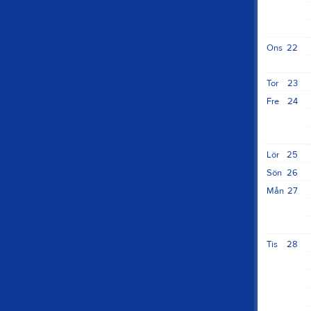
Ons
22
Tor
23
Fre
24
Lör
25
Sön
26
Mån
27
Tis
28