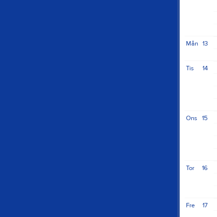
Mån
13
Tis
14
Ons
15
Tor
16
Fre
17