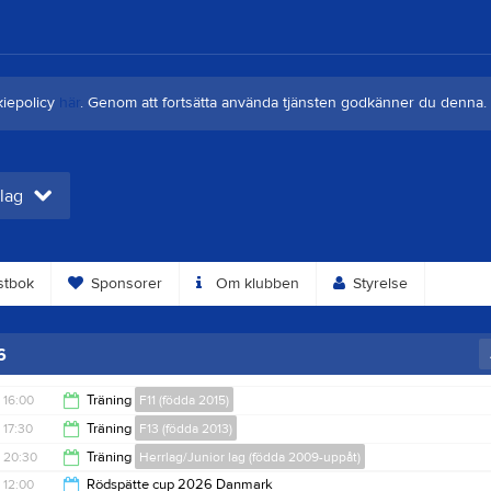
kiepolicy
här
. Genom att fortsätta använda tjänsten godkänner du denna.
 lag
tbok
Sponsorer
Om klubben
Styrelse
6
16:00
Träning
F11 (födda 2015)
17:30
Träning
F13 (födda 2013)
17:00
20:30
Träning
Herrlag/Junior lag (födda 2009-uppåt)
19:00
12:00
Rödspätte cup 2026 Danmark