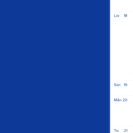
Lör
18
Sön
19
Mån
20
Tis
21