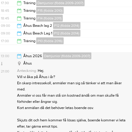
21:00
17:30
Träning
Damjunior (födda 2009-2007)
20:00
18:45
Träning
F15 (födda 2010)
19:00
18:45
Träning
F14 (födda 2011)
20:00
09:00
Åhus Beach lag 2
F12 (födda 2014)
20:00
09:00
Åhus Beach Lag 1
F12 (födda 2014)
20:00
17:00
Träning
P10 (födda 2016)
20:00
18:00
13:00
Åhus 2026
Damjunior (födda 2009-2007)
Åhus
Anteckning:
Hej.
21:00
Vill vi åka på Åhus i år?
En skarp intressekoll, anmäler man sig så tänker vi att man åker
med.
Anmäler vi oss får man stå sin kostnad ändå om man skulle få
förhinder eller ångrar sig.
Kort anmälan då det behöver letas boende osv.
Skjuts dit och hem kommer få lösas själva, boende kommer vi leta
efter, tar gärna emot tips.