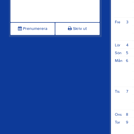
Fre
3
Prenumerera
Skriv ut
Lör
4
Sön
5
Mån
6
Tis
7
Ons
8
Tor
9