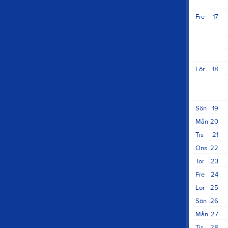
Fre
17
Lör
18
Sön
19
Mån
20
Tis
21
Ons
22
Tor
23
Fre
24
Lör
25
Sön
26
Mån
27
Tis
28