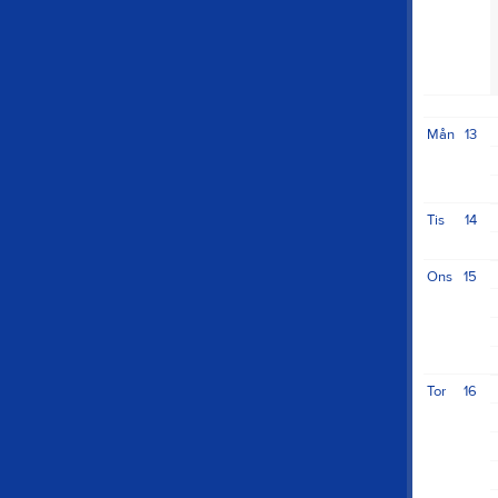
Mån
13
Tis
14
Ons
15
Tor
16