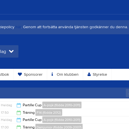
kiepolicy
här
. Genom att fortsätta använda tjänsten godkänner du denna.
 lag
tbok
Sponsorer
Om klubben
Styrelse
Heldag
Partille Cup
A-pojk (födda 2010-2011)
17:50
Träning
F14 (födda 2012)
Heldag
Partille Cup
A-pojk (födda 2010-2011)
19:05
17:00
Träning
Damjunior (födda 2009-2007)