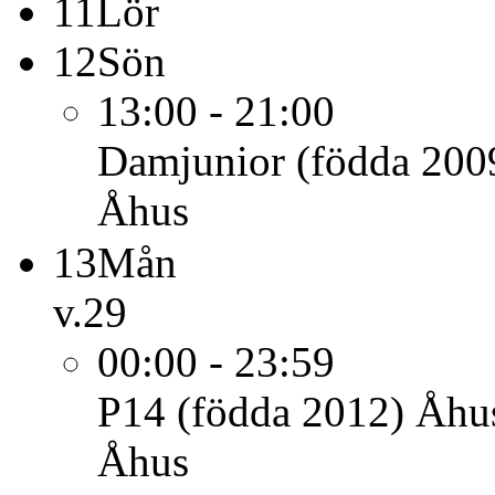
11
Lör
12
Sön
13:00 - 21:00
Damjunior (födda 200
Åhus
13
Mån
v.29
00:00 - 23:59
P14 (födda 2012)
Åhu
Åhus