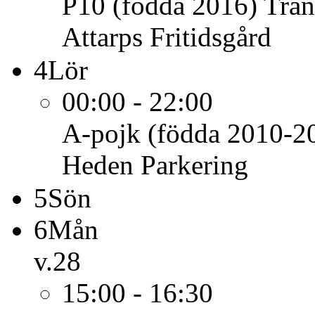
P10 (födda 2016)
Trän
Attarps Fritidsgård
4
Lör
00:00 - 22:00
A-pojk (födda 2010-2
Heden Parkering
5
Sön
6
Mån
v.28
15:00 - 16:30