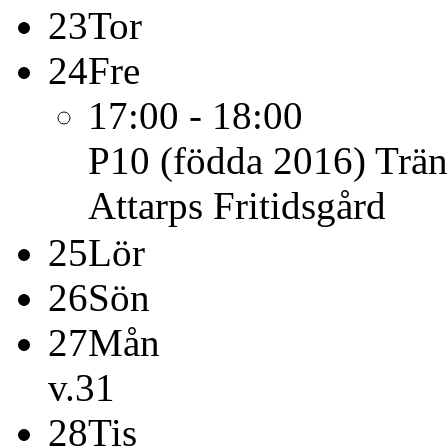
23
Tor
24
Fre
17:00 - 18:00
P10 (födda 2016)
Trän
Attarps Fritidsgård
25
Lör
26
Sön
27
Mån
v.31
28
Tis