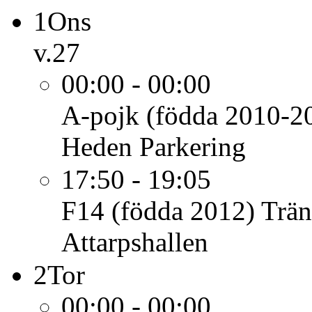
1
Ons
v.27
00:00 - 00:00
A-pojk (födda 2010-2
Heden Parkering
17:50 - 19:05
F14 (födda 2012)
Trän
Attarpshallen
2
Tor
00:00 - 00:00